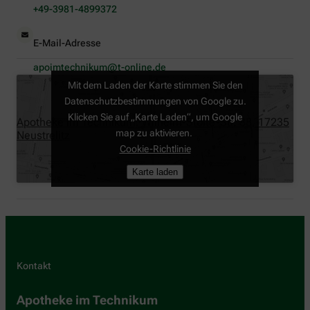
+49-3981-4899372
E-Mail-Adresse
apoimtechnikum@t-online.de
Mit dem Laden der Karte stimmen Sie den
Datenschutzbestimmungen von Google zu.
Klicken Sie auf „Karte Laden“, um Google
Apotheke im Technikum, Wilhelm-Stolte-Str. 88, 17235
map zu aktivieren.
Neustrelitz
Cookie-Richtlinie
Karte laden
Kontakt
Apotheke im Technikum