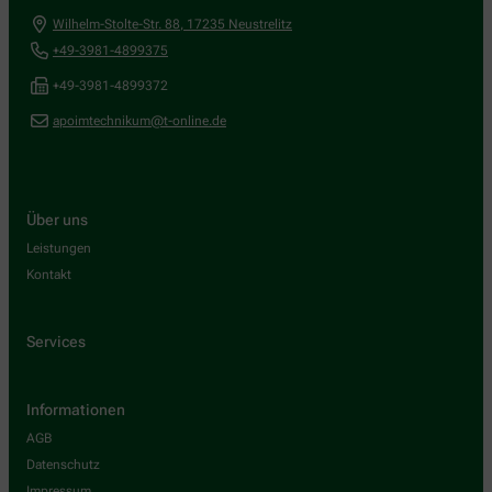
Wilhelm-Stolte-Str. 88
,
17235
Neustrelitz
+49-3981-4899375
+49-3981-4899372
apoimtechnikum@t-online.de
Über uns
Leistungen
Kontakt
Services
Informationen
AGB
Datenschutz
Impressum